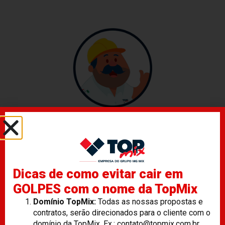
@topmix.concreto
Solicite Seu Orçamento
Dicas de como evitar cair em
WhatsApp
GOLPES com o nome da TopMix
Domínio TopMix:
Todas as nossas propostas e
Ligue Agora
contratos, serão direcionados para o cliente com o
domínio da TopMix. Ex.: contato@topmix.com.br