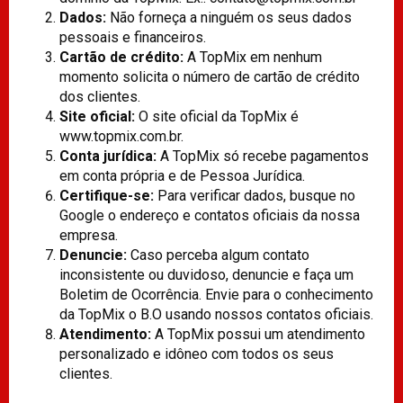
Dados:
Não forneça a ninguém os seus dados
Site
pessoais e financeiros.
Cartão de crédito:
A TopMix em nenhum
momento solicita o número de cartão de crédito
dos clientes.
Siga Nossas Redes Sociais
Site oficial:
O site oficial da TopMix é
www.topmix.com.br.
Instagram
Conta jurídica:
A TopMix só recebe pagamentos
em conta própria e de Pessoa Jurídica.
Certifique-se:
Para verificar dados, busque no
Facebook
Google o endereço e contatos oficiais da nossa
empresa.
Denuncie:
Caso perceba algum contato
Linkedin
inconsistente ou duvidoso, denuncie e faça um
Boletim de Ocorrência. Envie para o conhecimento
Youtube
da TopMix o B.O usando nossos contatos oficiais.
Atendimento:
A TopMix possui um atendimento
personalizado e idôneo com todos os seus
clientes.
[Vídeo] Descubra Como Funciona